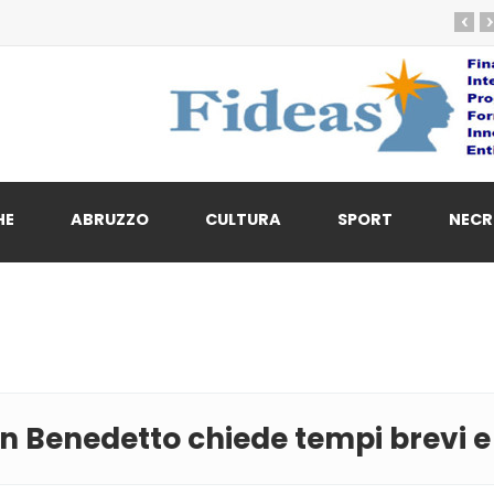
‹
›
HE
ABRUZZO
CULTURA
SPORT
NECR
 Benedetto chiede tempi brevi e c