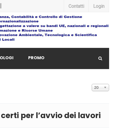
Contatti
Login
OLOGI
PROMO
Visualizza n.
20
erti per l’avvio dei lavori