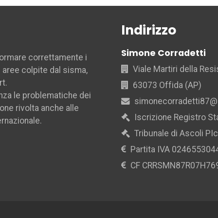
Indirizzo
Simone Corradetti
nformare correttamente i
Viale Martiri della Res
le aree colpite dal sisma,
rt.
63073 Offida (AP)
nza le problematiche dei
simonecorradetti87@
ione rivolta anche alle
Iscrizione Registro S
ernazionale.
Tribunale di Ascoli PI
Partita IVA 024655304
CF CRRSMN87R07H76