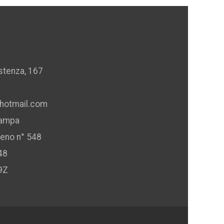
istenza, 167
hotmail.com
tampa
ceno n° 548
48
9Z