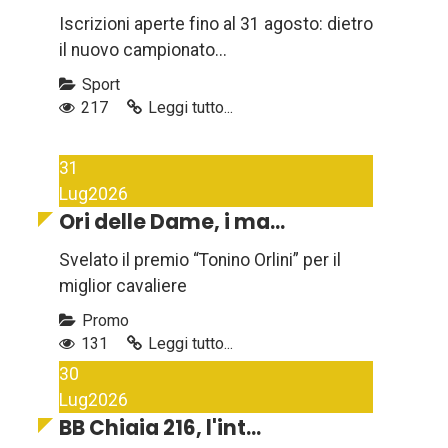
Iscrizioni aperte fino al 31 agosto: dietro
il nuovo campionato...
Sport
217
Leggi tutto...
31
Lug
2026
Ori delle Dame, i ma...
Svelato il premio “Tonino Orlini” per il
miglior cavaliere
Promo
131
Leggi tutto...
30
Lug
2026
BB Chiaia 216, l'int...