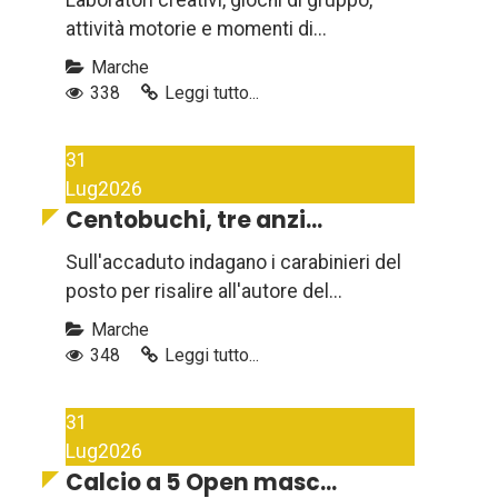
Laboratori creativi, giochi di gruppo,
attività motorie e momenti di...
Marche
338
Leggi tutto...
31
Lug
2026
Centobuchi, tre anzi...
Sull'accaduto indagano i carabinieri del
posto per risalire all'autore del...
Marche
348
Leggi tutto...
31
Lug
2026
Calcio a 5 Open masc...