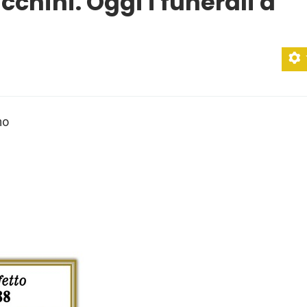
cchini. Oggi i funerali a
no