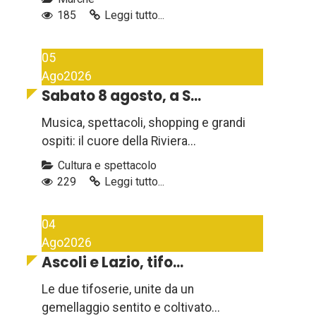
185
Leggi tutto...
05
Ago
2026
Sabato 8 agosto, a S...
Musica, spettacoli, shopping e grandi
ospiti: il cuore della Riviera...
Cultura e spettacolo
229
Leggi tutto...
04
Ago
2026
Ascoli e Lazio, tifo...
Le due tifoserie, unite da un
gemellaggio sentito e coltivato...