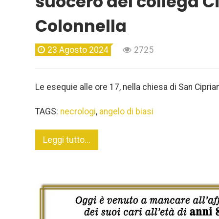
suocero del collega Ci
Colonnella
23 Agosto 2024
2725
Le esequie alle ore 17, nella chiesa di San Cipria
TAGS:
necrologi
,
angelo di biasi
Leggi tutto...