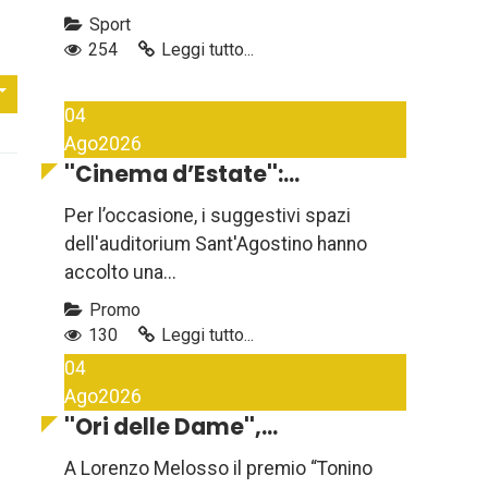
Sport
254
Leggi tutto...
04
Ago
2026
''Cinema d’Estate'':...
Per l’occasione, i suggestivi spazi
dell'auditorium Sant'Agostino hanno
accolto una...
Promo
130
Leggi tutto...
04
Ago
2026
''Ori delle Dame'',...
A Lorenzo Melosso il premio “Tonino