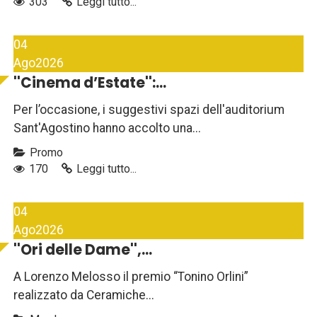
303
Leggi tutto...
04
Ago
2026
''Cinema d’Estate'':...
Per l’occasione, i suggestivi spazi dell'auditorium
Sant'Agostino hanno accolto una...
Promo
170
Leggi tutto...
04
Ago
2026
''Ori delle Dame'',...
A Lorenzo Melosso il premio “Tonino Orlini”
realizzato da Ceramiche...