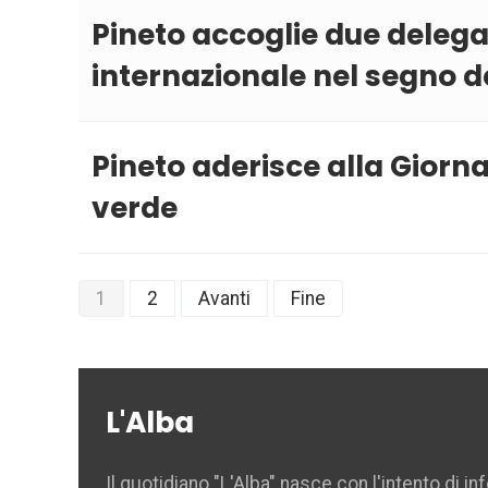
Pineto accoglie due delega
internazionale nel segno d
Pineto aderisce alla Giornat
verde
1
2
Avanti
Fine
L'Alba
Il quotidiano "L'Alba" nasce con l'intento di i