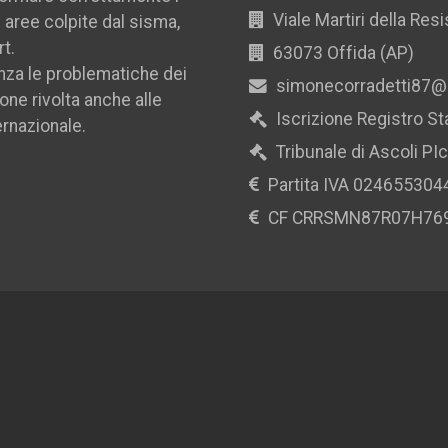
Viale Martiri della Res
le aree colpite dal sisma,
rt.
63073 Offida (AP)
nza le problematiche dei
simonecorradetti87@
ione rivolta anche alle
Iscrizione Registro S
ernazionale.
Tribunale di Ascoli PI
Partita IVA 024655304
CF CRRSMN87R07H76