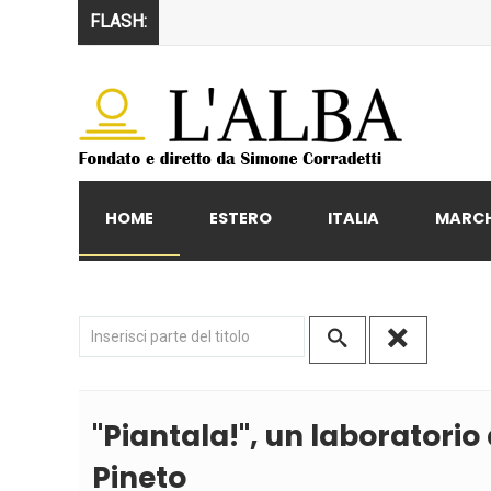
FLASH:
HOME
ESTERO
ITALIA
MARC
Inserisci parte del titolo
''Piantala!'', un laborator
Pineto