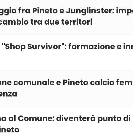
ggio fra Pineto e Junglinster: im
cambio tra due territori
'Shop Survivor'': formazione e in
one comunale e Pineto calcio fem
lenza
torna al Comune: diventerà punto d
ineto