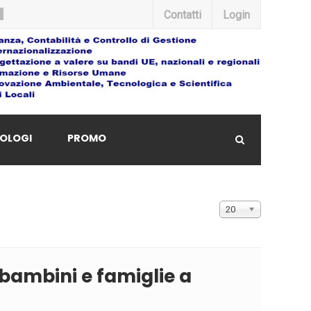
Contatti
Login
OLOGI
PROMO
Visualizza n.
20
o bambini e famiglie a