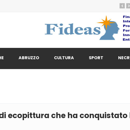
‹
›
HE
ABRUZZO
CULTURA
SPORT
NECR
io di ecopittura che ha conquistat