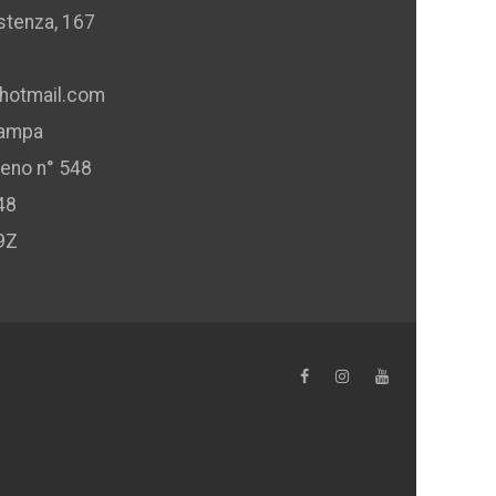
istenza, 167
hotmail.com
tampa
ceno n° 548
48
9Z