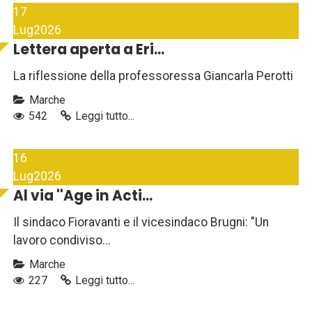
17
Lug
2026
Lettera aperta a Eri...
La riflessione della professoressa Giancarla Perotti
Marche
542
Leggi tutto...
16
Lug
2026
Al via ''Age in Acti...
Il sindaco Fioravanti e il vicesindaco Brugni: "Un
lavoro condiviso...
Marche
227
Leggi tutto...