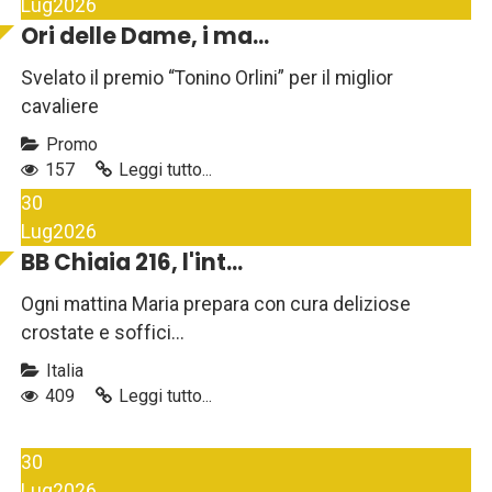
Lug
2026
Ori delle Dame, i ma...
Svelato il premio “Tonino Orlini” per il miglior
cavaliere
Promo
157
Leggi tutto...
30
Lug
2026
BB Chiaia 216, l'int...
Ogni mattina Maria prepara con cura deliziose
crostate e soffici...
Italia
409
Leggi tutto...
30
Lug
2026