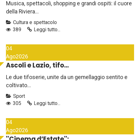
Musica, spettacoli, shopping e grandi ospiti: il cuore
della Riviera...
Cultura e spettacolo
389
Leggi tutto...
04
Ago
2026
Ascoli e Lazio, tifo...
Le due tifoserie, unite da un gemellaggio sentito e
coltivato...
Sport
305
Leggi tutto...
04
Ago
2026
''Cinema d’Estate'':...