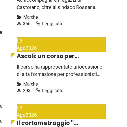
Ad accompagnare i ragazzi di
Castorano, oltre al sindaco Rossana...
Marche
366
Leggi tutto...
re
03
Ago
2026
Ascoli: un corso per...
Il corso ha rappresentato un’occasione
di alta formazione per professionisti...
Marche
293
Leggi tutto...
la
03
Ago
2026
,
Il cortometraggio ''...