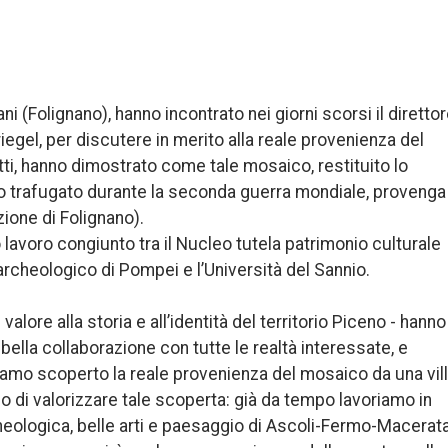
i (Folignano), hanno incontrato nei giorni scorsi il diretto
egel, per discutere in merito alla reale provenienza del
atti, hanno dimostrato come tale mosaico, restituito lo
to trafugato durante la seconda guerra mondiale, provenga
zione di Folignano).
lavoro congiunto tra il Nucleo tutela patrimonio culturale
co archeologico di Pompei e l’Università del Sannio.
lore alla storia e all’identità del territorio Piceno - hanno
a bella collaborazione con tutte le realtà interessate, e
bbiamo scoperto la reale provenienza del mosaico da una vil
lo di valorizzare tale scoperta: già da tempo lavoriamo in
eologica, belle arti e paesaggio di Ascoli-Fermo-Macerata