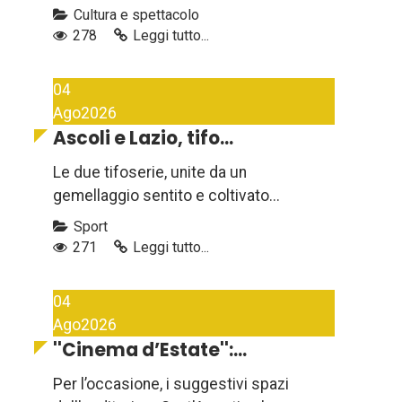
Cultura e spettacolo
278
Leggi tutto...
04
Ago
2026
Ascoli e Lazio, tifo...
Le due tifoserie, unite da un
gemellaggio sentito e coltivato...
Sport
271
Leggi tutto...
04
Ago
2026
''Cinema d’Estate'':...
Per l’occasione, i suggestivi spazi