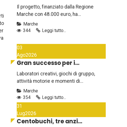
Il progetto, finanziato dalla Regione
Marche con 48.000 euro, ha...
ti
to
Marche
er
344
Leggi tutto...
va
03
Ago
2026
Gran successo per i...
Laboratori creativi, giochi di gruppo,
attività motorie e momenti di...
Marche
354
Leggi tutto...
31
Lug
2026
Centobuchi, tre anzi...