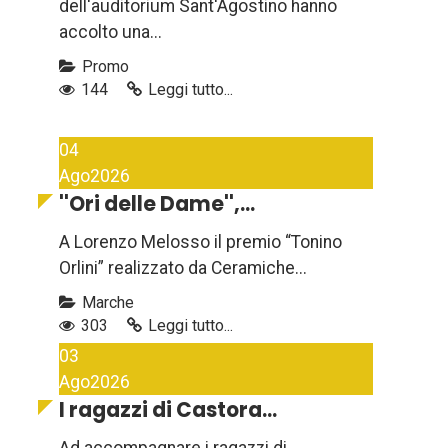
dell'auditorium Sant'Agostino hanno
accolto una...
Promo
144
Leggi tutto...
04
Ago
2026
''Ori delle Dame'',...
A Lorenzo Melosso il premio “Tonino
Orlini” realizzato da Ceramiche...
Marche
303
Leggi tutto...
03
Ago
2026
I ragazzi di Castora...