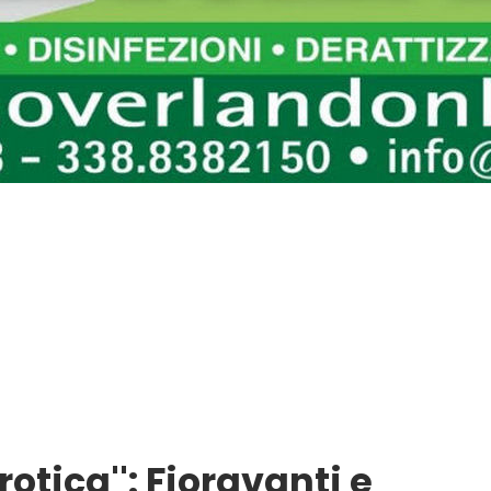
otica'': Fioravanti e