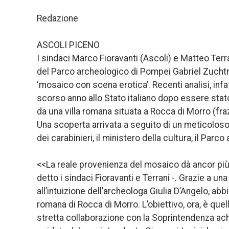
Redazione
ASCOLI PICENO
I sindaci Marco Fioravanti (Ascoli) e Matteo Terran
del Parco archeologico di Pompei Gabriel Zuchtri
‘mosaico con scena erotica’. Recenti analisi, inf
scorso anno allo Stato italiano dopo essere sta
da una villa romana situata a Rocca di Morro (fra
Una scoperta arrivata a seguito di un meticoloso 
dei carabinieri, il ministero della cultura, il Par
<<La reale provenienza del mosaico dà ancor più va
detto i sindaci Fioravanti e Terrani -. Grazie a un
all’intuizione dell’archeologa Giulia D’Angelo, a
romana di Rocca di Morro. L’obiettivo, ora, è quel
stretta collaborazione con la Soprintendenza ach