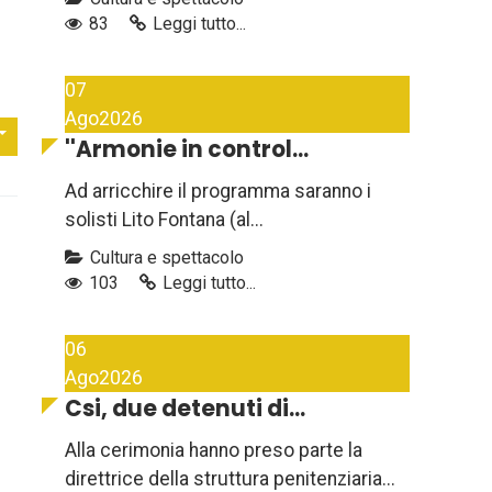
83
Leggi tutto...
07
Ago
2026
''Armonie in control...
Ad arricchire il programma saranno i
solisti Lito Fontana (al...
Cultura e spettacolo
103
Leggi tutto...
l
06
Ago
2026
Csi, due detenuti di...
Alla cerimonia hanno preso parte la
direttrice della struttura penitenziaria...