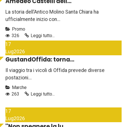
Amedeo Castelli dell...
La storia dell’Antico Molino Santa Chiara ha
ufficialmente inizio con...
Promo
326
Leggi tutto...
17
Lug
2026
GustandOffida: torna...
Il viaggio tra i vicoli di Offida prevede diverse
postazioni...
Marche
263
Leggi tutto...
17
Lug
2026
''Non spegnere la lu...