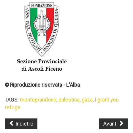
© Riproduzione riservata - L'Alba
TAGS:
monteprandone
,
palestina
,
gaza
,
I grant you
refuge
Indietro
Avanti