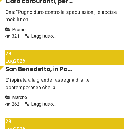
Caro carburanti, per...
Cna: "Pugno duro contro le speculazioni, le accise
mobili non...
Promo
321
Leggi tutto...
28
Lug
2026
San Benedetto, in Pa...
E’ ispirata alla grande rassegna di arte
contemporanea che la...
Marche
262
Leggi tutto...
28