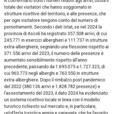
A confermarlo sono i numeri relativi agli arrivi, ossia il
totale dei visitatori che hanno soggiornato in
strutture ricettive del territorio, e alle presenze, che
per ogni visitatore tengono conto del numero di
pernottamenti. Secondo i dati Istat, se nel 2024 la
provincia di Ascoli ha registrato 357.508 arrivi, di cui
245.771 in esercizi alberghieri e 111.737 in strutture
extra-alberghiere, segnando una flessione rispetto ai
371.556 arrivi del 2023, il numero delle presenze è
aumentato sensibilmente rispetto all’anno
precedente, passando da 1.695.075 a 1.727.323, di
cui 963.773 negli alberghi e 763.550 in strutture
extra-alberghiere. Dopo il rimbalzo post pandemico
del 2022 (380.136 arrivi e 1.828.782 presenze) e
l’assestamento del 2023, il dato 2024 ha evidenziato
un sistema ricettivo locale in linea con il modello
turistico richiesto sul mercato e, in particolare,
un’offerta turistica ampia e variegata, che ha favorito