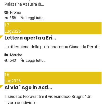
Palazzina Azzurra di...
Promo
358
Leggi tutto...
17
Lug
2026
Lettera aperta a Eri...
La riflessione della professoressa Giancarla Perotti
Marche
543
Leggi tutto...
16
Lug
2026
Al via ''Age in Acti...
Il sindaco Fioravanti e il vicesindaco Brugni: "Un
lavoro condiviso...