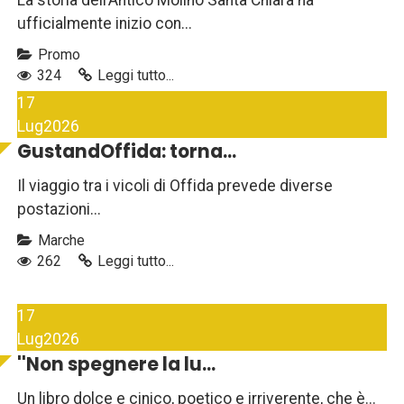
La storia dell’Antico Molino Santa Chiara ha
ufficialmente inizio con...
Promo
324
Leggi tutto...
17
Lug
2026
GustandOffida: torna...
Il viaggio tra i vicoli di Offida prevede diverse
postazioni...
Marche
262
Leggi tutto...
17
Lug
2026
''Non spegnere la lu...
Un libro dolce e cinico, poetico e irriverente, che è...