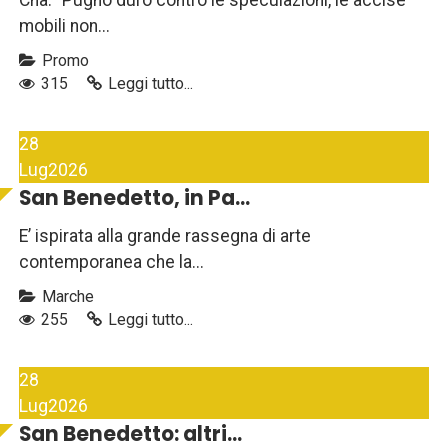
Cna: "Pugno duro contro le speculazioni, le accise
mobili non...
Promo
315
Leggi tutto...
28
Lug
2026
San Benedetto, in Pa...
E’ ispirata alla grande rassegna di arte
contemporanea che la...
Marche
255
Leggi tutto...
28
Lug
2026
San Benedetto: altri...