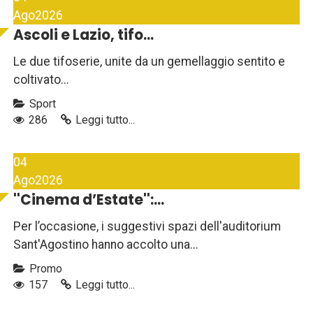
Ago
2026
Ascoli e Lazio, tifo...
Le due tifoserie, unite da un gemellaggio sentito e
coltivato...
Sport
286
Leggi tutto...
04
Ago
2026
''Cinema d’Estate'':...
Per l’occasione, i suggestivi spazi dell'auditorium
Sant'Agostino hanno accolto una...
Promo
157
Leggi tutto...