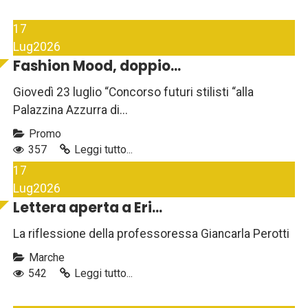
17
Lug
2026
Fashion Mood, doppio...
Giovedì 23 luglio “Concorso futuri stilisti “alla
Palazzina Azzurra di...
Promo
357
Leggi tutto...
17
Lug
2026
Lettera aperta a Eri...
La riflessione della professoressa Giancarla Perotti
Marche
542
Leggi tutto...