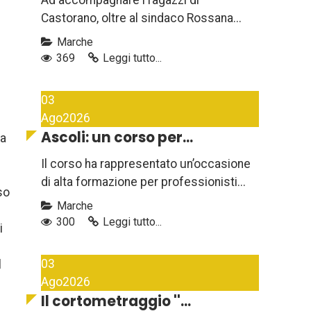
Ad accompagnare i ragazzi di
Castorano, oltre al sindaco Rossana...
Marche
369
Leggi tutto...
03
Ago
2026
Ascoli: un corso per...
ha
Il corso ha rappresentato un’occasione
di alta formazione per professionisti...
so
Marche
300
Leggi tutto...
i
03
l
Ago
2026
Il cortometraggio ''...