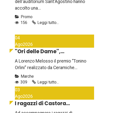
dell'auditorium Sant'Agostino hanno
accolto una...
Promo
156
Leggi tutto...
04
Ago
2026
''Ori delle Dame'',...
A Lorenzo Melosso il premio “Tonino
Orlini” realizzato da Ceramiche...
Marche
309
Leggi tutto...
03
Ago
2026
I ragazzi di Castora...