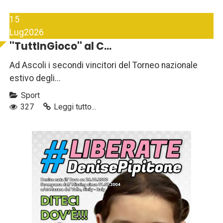
15
Lug
2026
''TuttInGioco'' al C...
Ad Ascoli i secondi vincitori del Torneo nazionale
estivo degli...
Sport
327
Leggi tutto...