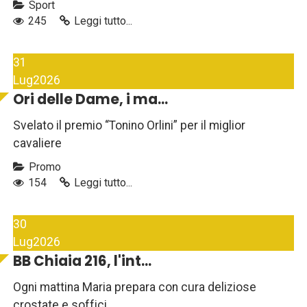
Sport
245
Leggi tutto...
31
Lug
2026
Ori delle Dame, i ma...
Svelato il premio “Tonino Orlini” per il miglior
cavaliere
Promo
154
Leggi tutto...
30
Lug
2026
BB Chiaia 216, l'int...
Ogni mattina Maria prepara con cura deliziose
crostate e soffici...