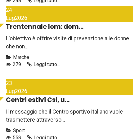
248
Leggi tutto...
24
Lug
2026
Trentennale Iom: dom...
L'obiettivo è offrire visite di prevenzione alle donne
che non...
Marche
279
Leggi tutto...
23
Lug
2026
Centri estivi Csi, u...
Il messaggio che il Centro sportivo italiano vuole
trasmettere attraverso...
Sport
558
Leggi tutto...