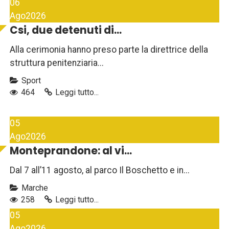
06
Ago
2026
Csi, due detenuti di...
Alla cerimonia hanno preso parte la direttrice della
struttura penitenziaria...
Sport
464
Leggi tutto...
05
Ago
2026
Monteprandone: al vi...
Dal 7 all’11 agosto, al parco Il Boschetto e in...
Marche
258
Leggi tutto...
05
Ago
2026