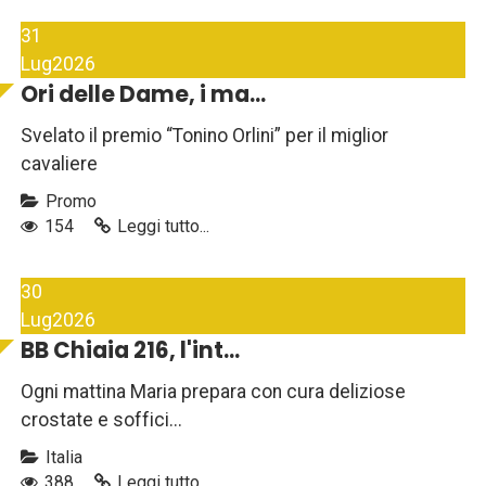
31
Lug
2026
Ori delle Dame, i ma...
Svelato il premio “Tonino Orlini” per il miglior
cavaliere
Promo
154
Leggi tutto...
30
Lug
2026
BB Chiaia 216, l'int...
Ogni mattina Maria prepara con cura deliziose
crostate e soffici...
Italia
388
Leggi tutto...