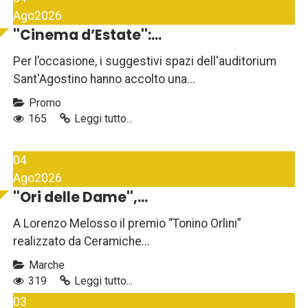
Ago
2026
''Cinema d’Estate'':...
Per l’occasione, i suggestivi spazi dell'auditorium
Sant'Agostino hanno accolto una...
Promo
165
Leggi tutto...
04
Ago
2026
''Ori delle Dame'',...
A Lorenzo Melosso il premio “Tonino Orlini”
realizzato da Ceramiche...
Marche
319
Leggi tutto...
03