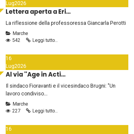
Lug
2026
Lettera aperta a Eri...
La riflessione della professoressa Giancarla Perotti
Marche
542
Leggi tutto...
16
Lug
2026
Al via ''Age in Acti...
Il sindaco Fioravanti e il vicesindaco Brugni: "Un
lavoro condiviso...
Marche
227
Leggi tutto...
16