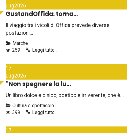
Lug
2026
GustandOffida: torna...
Il viaggio tra i vicoli di Offida prevede diverse
postazioni...
Marche
259
Leggi tutto...
17
Lug
2026
''Non spegnere la lu...
Un libro dolce e cinico, poetico e irriverente, che è...
Cultura e spettacolo
399
Leggi tutto...
17