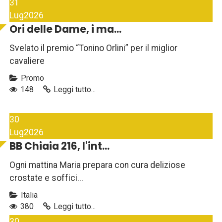
31
Lug
2026
Ori delle Dame, i ma...
Svelato il premio “Tonino Orlini” per il miglior
cavaliere
Promo
148
Leggi tutto...
30
Lug
2026
BB Chiaia 216, l'int...
Ogni mattina Maria prepara con cura deliziose
crostate e soffici...
Italia
380
Leggi tutto...
30