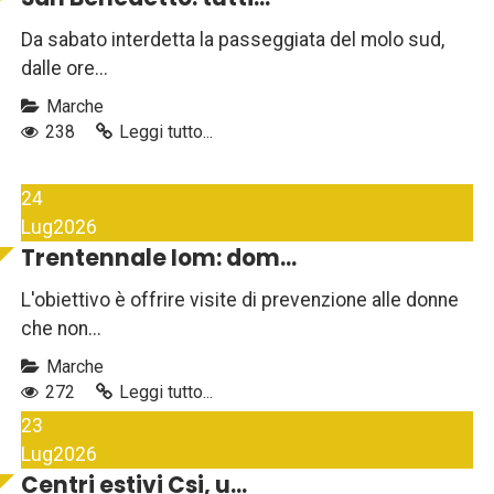
Da sabato interdetta la passeggiata del molo sud,
dalle ore...
Marche
238
Leggi tutto...
24
Lug
2026
Trentennale Iom: dom...
L'obiettivo è offrire visite di prevenzione alle donne
che non...
Marche
272
Leggi tutto...
23
Lug
2026
Centri estivi Csi, u...