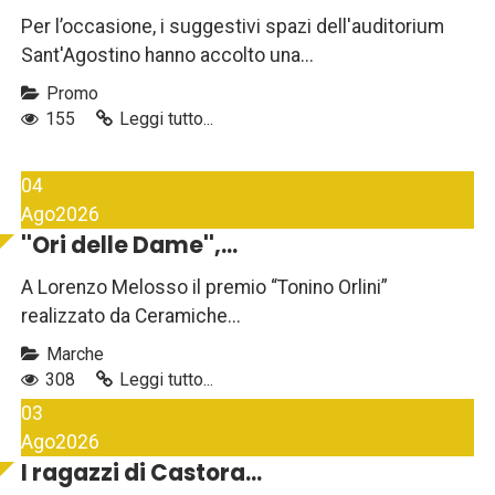
Per l’occasione, i suggestivi spazi dell'auditorium
Sant'Agostino hanno accolto una...
Promo
155
Leggi tutto...
04
Ago
2026
''Ori delle Dame'',...
A Lorenzo Melosso il premio “Tonino Orlini”
realizzato da Ceramiche...
Marche
308
Leggi tutto...
03
Ago
2026
I ragazzi di Castora...