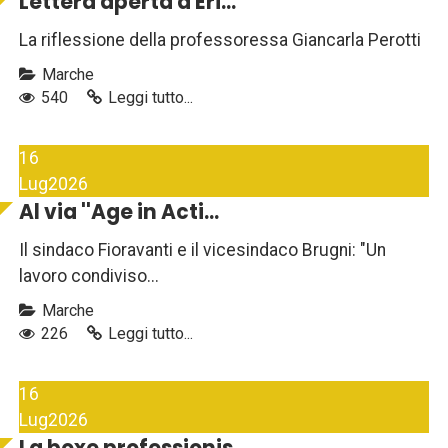
Lettera aperta a Eri...
La riflessione della professoressa Giancarla Perotti
Marche
540
Leggi tutto...
16
Lug
2026
Al via ''Age in Acti...
Il sindaco Fioravanti e il vicesindaco Brugni: "Un
lavoro condiviso...
Marche
226
Leggi tutto...
16
Lug
2026