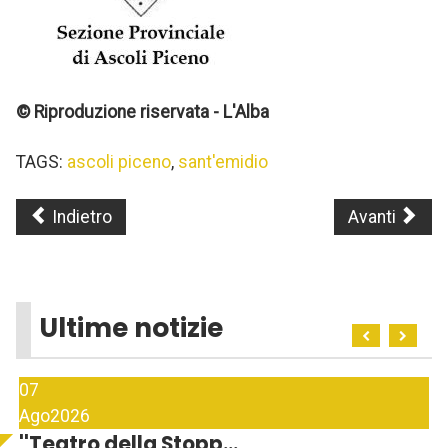
© Riproduzione riservata - L'Alba
TAGS:
ascoli piceno
,
sant'emidio
Indietro
Avanti
Ultime notizie
07
Ago
2026
''Teatro della Stopp...