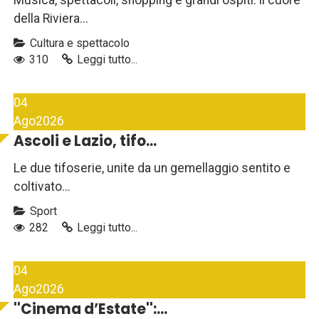
Musica, spettacoli, shopping e grandi ospiti: il cuore
della Riviera...
Cultura e spettacolo
310
Leggi tutto...
04
Ago
2026
Ascoli e Lazio, tifo...
Le due tifoserie, unite da un gemellaggio sentito e
coltivato...
Sport
282
Leggi tutto...
04
Ago
2026
''Cinema d’Estate'':...