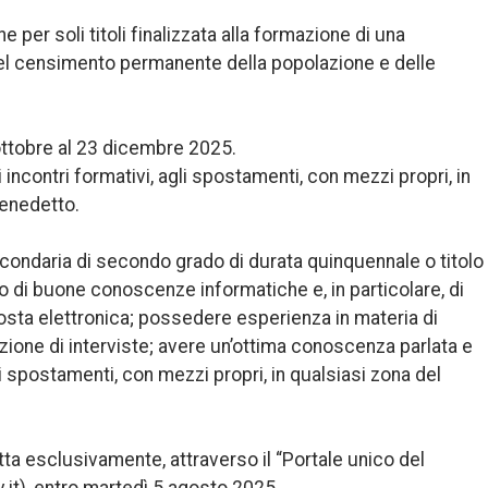
 per soli titoli finalizzata alla formazione di una
 del censimento permanente della popolazione e delle
 ottobre al 23 dicembre 2025.
li incontri formativi, agli spostamenti, con mezzi propri, in
Benedetto.
econdaria di secondo grado di durata quinquennale o titolo 
 di buone conoscenze informatiche e, in particolare, di
osta elettronica; possedere esperienza in materia di
uazione di interviste; avere un’ottima conoscenza parlata e
gli spostamenti, con mezzi propri, in qualsiasi zona del
a esclusivamente, attraverso il “Portale unico del
v.it), entro martedì 5 agosto 2025.