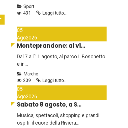
Sport
431
Leggi tutto...
05
Ago
2026
Monteprandone: al vi...
Dal 7 all’11 agosto, al parco Il Boschetto
e in...
Marche
239
Leggi tutto...
05
Ago
2026
Sabato 8 agosto, a S...
Musica, spettacoli, shopping e grandi
ospiti: il cuore della Riviera...