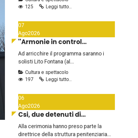
125
Leggi tutto...
07
Ago
2026
''Armonie in control...
Ad arricchire il programma saranno i
solisti Lito Fontana (al...
Cultura e spettacolo
197
Leggi tutto...
06
Ago
2026
Csi, due detenuti di...
Alla cerimonia hanno preso parte la
direttrice della struttura penitenziaria...