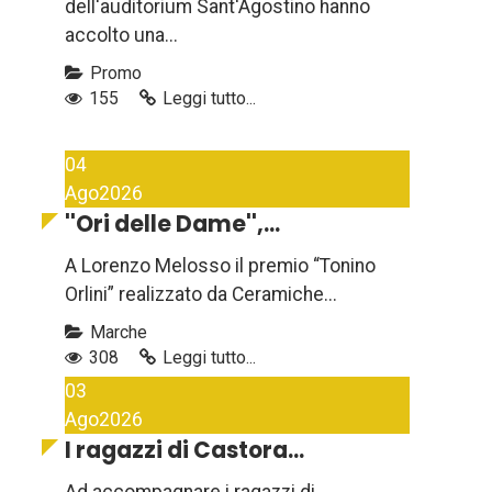
dell'auditorium Sant'Agostino hanno
accolto una...
Promo
155
Leggi tutto...
04
Ago
2026
''Ori delle Dame'',...
A Lorenzo Melosso il premio “Tonino
Orlini” realizzato da Ceramiche...
Marche
308
Leggi tutto...
03
Ago
2026
I ragazzi di Castora...