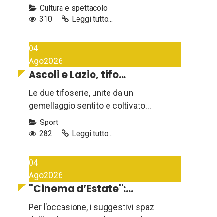
Cultura e spettacolo
310
Leggi tutto...
04
Ago
2026
Ascoli e Lazio, tifo...
Le due tifoserie, unite da un
gemellaggio sentito e coltivato...
Sport
282
Leggi tutto...
04
Ago
2026
''Cinema d’Estate'':...
Per l’occasione, i suggestivi spazi